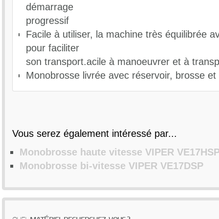
Vitesse Brosse/Plateau : 160 rpm
démarrage
Longeur du câble d'alimentation : 10 m
progressif
Couleur du câble d'alimentation : orange
Facile à utiliser, la machine très équilibrée
Poids (machine seule) : 35.2 Kg
Dimensions (L x l x h) : 62x37x115 cm
pour faciliter
Brosse de nettoyage poly (MF-VF024EU)
Plateau porte disque (MF-VF038)
Brosse moquette (VF75420)
son transport.acile à manoeuvrer et à transp
Réservoir d’eau (MF-VF001)
Générateur de mousse (50000055)
Monobrosse livrée avec réservoir, brosse et
Vous serez également intéressé par...
Monobrosse haute vitesse VIPER VE17HS
Monobrosse bi-vitesse VIPER VE17DSP