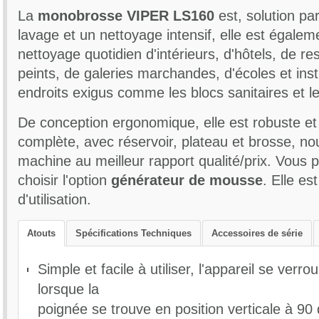
La
monobrosse VIPER LS160
est, solution pa
lavage et un nettoyage intensif, elle est égalem
nettoyage quotidien d'intérieurs, d'hôtels, de re
peints, de galeries marchandes, d'écoles et inst
endroits exigus comme les blocs sanitaires et le
De conception ergonomique, elle est robuste et 
complète, avec réservoir, plateau et brosse, no
machine au meilleur rapport qualité/prix. Vous
choisir l'option
générateur de mousse
. Elle es
d'utilisation.
Tension : 220-240 volts
Atouts
Spécifications Techniques
Accessoires de série
Fréquence : 50 Hz
Moteur : 1300 W
Simple et facile à utiliser, l'appareil se verr
Classe de protection : IPX4
lorsque la
Largeur de travail : 432 mm
Diamètre Brosse/Plateau : 432 mm
poignée se trouve en position verticale à 9