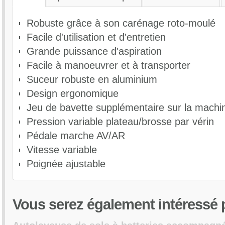
Moteur d'aspiration : 560 Watts, 3 étages
Robuste grâce à son carénage roto-moulé
Dépression : 170/17 Mbar
Niveau sonore : 68 dB(A)
Facile d'utilisation et d'entretien
Rendement max : 2800 m2/h
Grande puissance d'aspiration
Tension : 24V
Facile à manoeuvrer et à transporter
Indice de protection : IPX4
Dimensions (L x l x h) : 141x66x100
Suceur robuste en aluminium
Poids en ordre de marche : 269Kg
Design ergonomique
Poids : 132 Kg
Jeu de bavette supplémentaire sur la machi
Plateau disque (VF83207) x2
Brosse de lavage PPT dureté moyenne diam 360mm (VF83206) x2
Pression variable plateau/brosse par vérin
Batterie 12V 185Ah AGM (50001002)
Pédale marche AV/AR
Chargeur 24/20 EU/UK (50001000)
Vitesse variable
Lamelle avant néoprène (bleu) (VF81236)
Lamelle arrière néoprène bleu (VF81237)
Poignée ajustable
Vous
serez également intéressé p