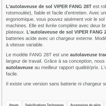
L'autolaveuse de sol VIPER FANG 28T
est ro
rotomoulée), fiable et facile d'entretien. Avec u
ergonomique, vous pouvez aisément voir le sol
machines. Elle est livrée complète avec deux b
plateaux.
L'autolaveuse de sol VIPER FANG 
batteries acide avec un chargeur externe. Modèl
à vitesse variable.
Le modèle FANG 28T est une
autolaveuse tra
largeur de travail. Grâce à sa conception, nou
autolaveuse
au meilleur rapport qualité/prix. L'u
facile.
Réservoir de solution/récupération : 66/75L
Il existe une version sans batterie ni chargeur
Système d'entraînement : moteur 250Watts
Pression de la brosse/disque : 68 Kg
Largeur de l'embouchure : 915 mm
Largeur de travail : 71.1 cm
Atouts
Spécifications Techniques
Accessoires de série
Moteur de brosse : 560X2 Watts, 200 tr/min